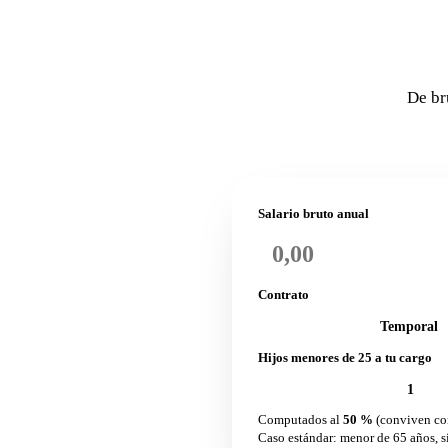
De br
Salario bruto anual
Contrato
Indefinido
Temporal
Hijos menores de 25 a tu cargo
0
1
Computados al
50 %
(conviven con ambo
Caso estándar: menor de 65 años, sin discapaci