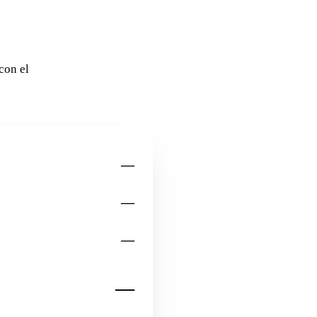
con el
—
—
—
—