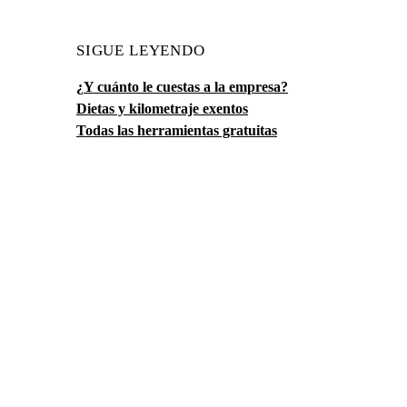
SIGUE LEYENDO
¿Y cuánto le cuestas a la empresa?
Dietas y kilometraje exentos
Todas las herramientas gratuitas
Gestoría
24
7
/
La gestoría online para autónomos y negocios digitales en
España. Asesor real por WhatsApp y Holded incluido. Sin
permanencia.