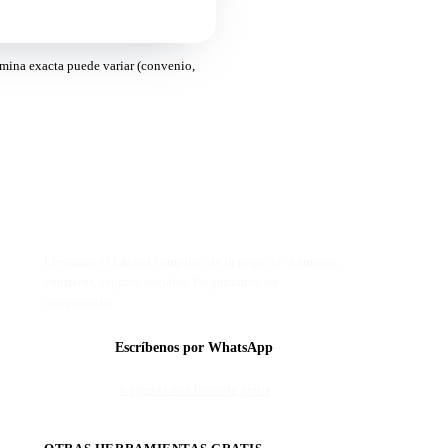
mina exacta puede variar (convenio,
¿Nóminas sin dolores de cabeza?
Llevamos el laboral completo de tu negocio: nóminas,
contratos, seguros sociales. Pregúntanos sin
compromiso.
Escríbenos por WhatsApp
o agenda una llamada gratis