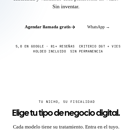
Sin inventar.
Agendar llamada gratis
WhatsApp →
5,0 EN GOOGLE · 81+ RESEÑAS
CRITERIO DGT + VIES
★
✓
HOLDED INCLUIDO
SIN PERMANENCIA
✓
✓
TU NICHO, SU FISCALIDAD
Tema oscuro
Elige tu tipo de negocio digital.
5,0 en Google
· 81+ reseñas
Cada modelo tiene su tratamiento. Entra en el tuyo.