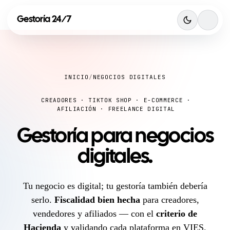
Gestoría
24
7
/
INICIO
/
NEGOCIOS DIGITALES
CREADORES · TIKTOK SHOP · E-COMMERCE ·
AFILIACIÓN · FREELANCE DIGITAL
Gestoría para
negocios
digitales
.
Tu negocio es digital; tu gestoría también debería
serlo.
Fiscalidad bien hecha
para creadores,
vendedores y afiliados — con el
criterio de
Hacienda
y validando cada plataforma en VIES.