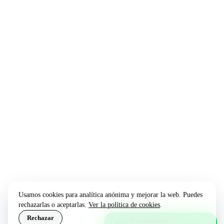
RECURSOS
Herramientas gratis
Blog
Opiniones
Sobre nosotros
Contacto
Acceso clientes
LEGAL
Aviso legal
Privacidad
Cookies
Asistente con IA (Vega)
Usamos cookies para analítica anónima y mejorar la web. Puedes
rechazarlas o aceptarlas.
Ver la política de cookies
.
© 2026 GESTORÍA 24/7 ·
AVISO LEGAL
Rechazar
Aceptar
¿Te ayudamos?