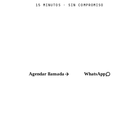
15 MINUTOS · SIN COMPROMISO
Cuéntanos tu negocio digital.
Te decimos cómo tributarlo sin
errores.
Llamada gratuita con un asesor. Sin venta forzada,
sin papeleo, sin permanencia.
Agendar llamada
WhatsApp