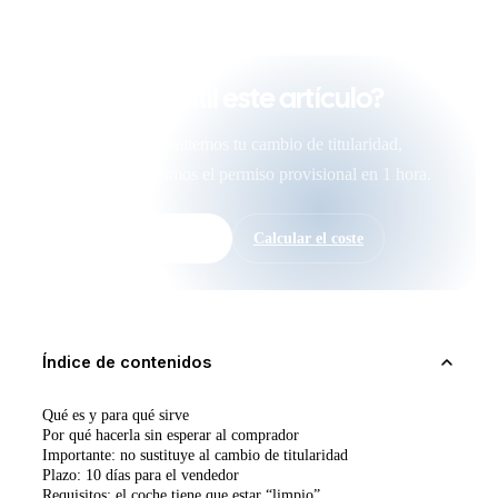
¿Te ha sido útil este artículo?
Si quieres que tramitemos tu cambio de titularidad,
escríbenos. Emitimos el permiso provisional en 1 hora.
WhatsApp directo →
Calcular el coste
Índice de contenidos
Qué es y para qué sirve
Por qué hacerla sin esperar al comprador
Importante: no sustituye al cambio de titularidad
Plazo: 10 días para el vendedor
Requisitos: el coche tiene que estar “limpio”