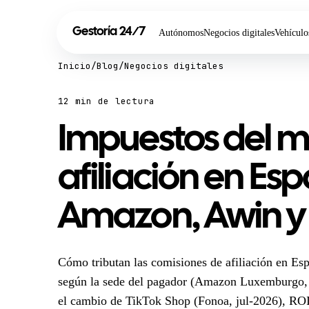
Gestoría
24
7
/
Autónomos
Negocios digitales
Vehículo
Inicio
/
Blog
/
Negocios digitales
12 min de lectura
Impuestos del m
afiliación en Es
Amazon, Awin y 
Cómo tributan las comisiones de afiliación en Es
según la sede del pagador (Amazon Luxemburgo,
el cambio de TikTok Shop (Fonoa, jul-2026), RO