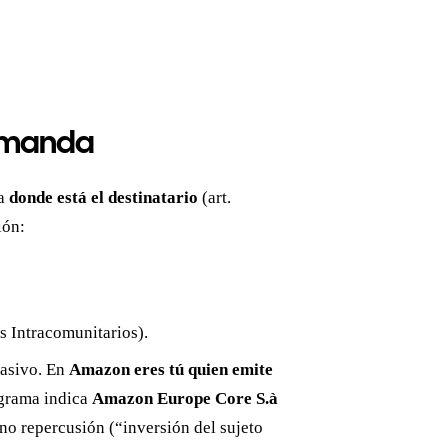
r manda
za
donde está el destinatario
(art.
ión:
s Intracomunitarios).
pasivo. En
Amazon eres tú quien emite
ograma indica
Amazon Europe Core S.à
 no repercusión (“inversión del sujeto