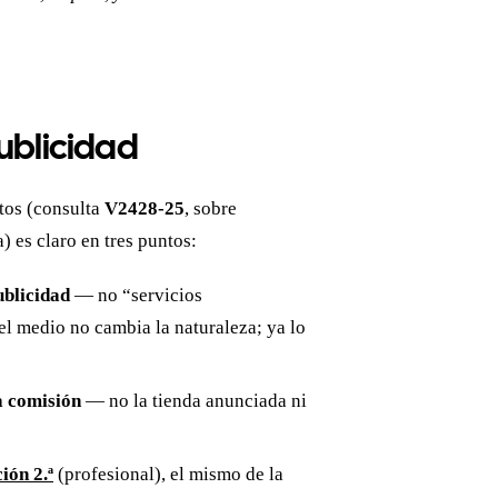
ublicidad
utos (consulta
V2428-25
, sobre
) es claro en tres puntos:
ublicidad
— no “servicios
el medio no cambia la naturaleza; ya lo
a comisión
— no la tienda anunciada ni
ión 2.ª
(profesional), el mismo de la