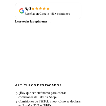
5,0
Reseñas en Google ·
81+
opiniones
Leer todas las opiniones →
¿Te lo gestionamos nosotros?
Plan para autónomos desde
79 €/mes + IVA
, con
Holded Plus incluido y sin permanencia.
WhatsApp →
Llamada de 15 min
ARTÍCULOS DESTACADOS
¿Hay que ser autónomo para cobrar
comisiones de TikTok Shop?
Comisiones de TikTok Shop: cómo se declaran
en España (IVA e IRPF)