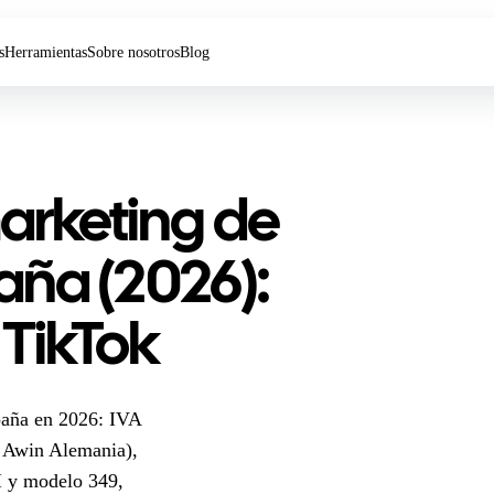
s
Herramientas
Sobre nosotros
Blog
arketing de
paña (2026):
TikTok
paña en 2026: IVA
 Awin Alemania),
I y modelo 349,