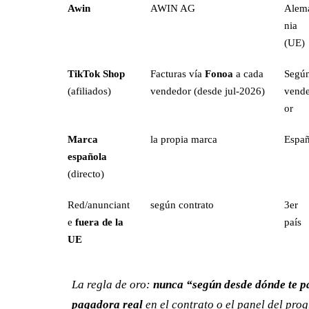
Awin
AWIN AG
Alem
nia
(UE)
TikTok Shop
Facturas vía
Fonoa
a cada
Segú
(afiliados)
vendedor (desde jul-2026)
vend
or
Marca
la propia marca
Espa
española
(directo)
Red/anunciant
según contrato
3er
e
fuera de la
país
UE
La regla de oro:
nunca “según desde dónde te 
pagadora real
en el contrato o el panel del prog