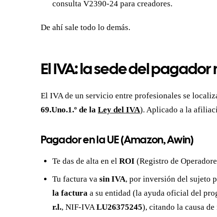
consulta V2390-24 para creadores.
De ahí sale todo lo demás.
El IVA: la sede del pagado
El IVA de un servicio entre profesionales se locali
69.Uno.1.º de la
Ley del IVA
). Aplicado a la afiliac
Pagador en la UE (Amazon, Awin)
Te das de alta en el
ROI
(Registro de Operadore
Tu factura va
sin IVA
, por inversión del sujeto 
la factura
a su entidad (la ayuda oficial del pr
r.l.
, NIF-IVA
LU26375245
), citando la causa de