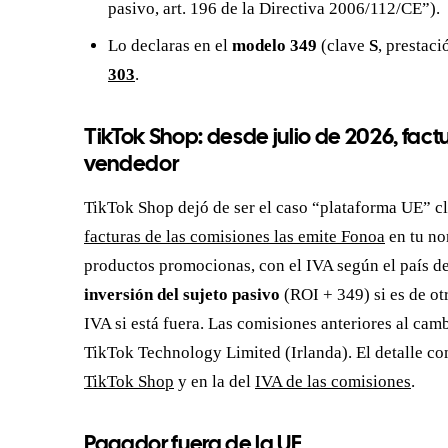
pasivo, art. 196 de la Directiva 2006/112/CE”).
Lo declaras en el
modelo 349
(clave
S
, prestaci
303
.
TikTok Shop: desde julio de 2026, fac
vendedor
TikTok Shop dejó de ser el caso “plataforma UE” cl
facturas de las comisiones las emite Fonoa
en tu no
productos promocionas, con el IVA según el país 
inversión del sujeto pasivo
(ROI + 349) si es de otr
IVA si está fuera. Las comisiones anteriores al cam
TikTok Technology Limited (Irlanda). El detalle co
TikTok Shop
y en la del
IVA de las comisiones
.
Pagador fuera de la UE