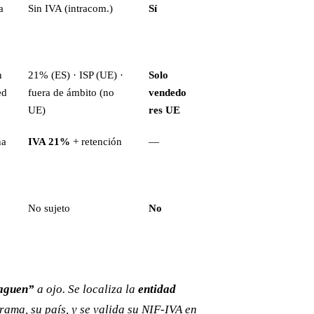
a
Sin IVA (intracom.)
Sí
n
21% (ES) · ISP (UE) ·
Solo
ed
fuera de ámbito (no
vendedo
UE)
res UE
ña
IVA 21%
+ retención
—
No sujeto
No
paguen”
a ojo. Se localiza la
entidad
rama, su país, y se valida su NIF-IVA en