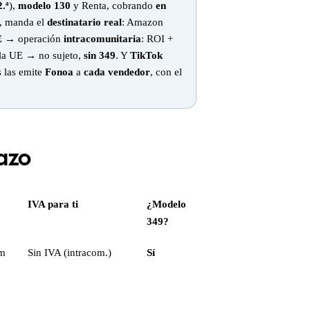
2.ª
),
modelo 130
y Renta, cobrando
en
, manda el
destinatario real
: Amazon
E
→ operación
intracomunitaria
: ROI +
 la UE → no sujeto,
sin 349
. Y
TikTok
s las emite
Fonoa
a
cada vendedor
, con el
tazo
IVA para ti
¿Modelo
349?
m
Sin IVA (intracom.)
Sí
o