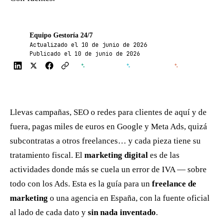
Equipo Gestoría 24/7
Actualizado el 10 de junio de 2026
G24
Publicado el 10 de junio de 2026
ChatGPT
Perplexity
Claude
Llevas campañas, SEO o redes para clientes de aquí y de
fuera, pagas miles de euros en Google y Meta Ads, quizá
subcontratas a otros freelances… y cada pieza tiene su
tratamiento fiscal. El
marketing digital
es de las
actividades donde más se cuela un error de IVA — sobre
Tema oscuro
todo con los Ads. Esta es la guía para un
freelance de
marketing
o una agencia en España, con la fuente oficial
5,0 en Google
· 81+ reseñas
al lado de cada dato y
sin nada inventado
.