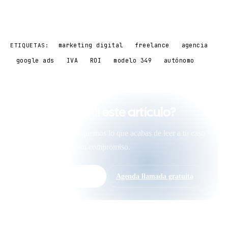
marketing digital
freelance
agencia
ETIQUETAS:
google ads
IVA
ROI
modelo 349
autónomo
¿Te ha sido útil este artículo?
Si quieres que apliquemos lo que acabas de leer a tu caso
real, escríbenos. Sin compromiso.
WhatsApp directo →
Agenda llamada gratuita