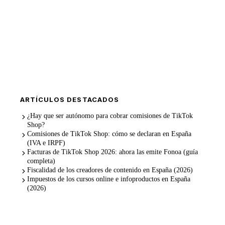
¿Te lo gestionamos nosotros?
Plan para autónomos desde
79 €/mes + IVA
, con Holded Plus
incluido y sin permanencia.
WhatsApp →
Llamada de 15 min
ARTÍCULOS DESTACADOS
¿Hay que ser autónomo para cobrar comisiones de TikTok
Shop?
Comisiones de TikTok Shop: cómo se declaran en España
(IVA e IRPF)
Facturas de TikTok Shop 2026: ahora las emite Fonoa (guía
completa)
Fiscalidad de los creadores de contenido en España (2026)
Impuestos de los cursos online e infoproductos en España
(2026)