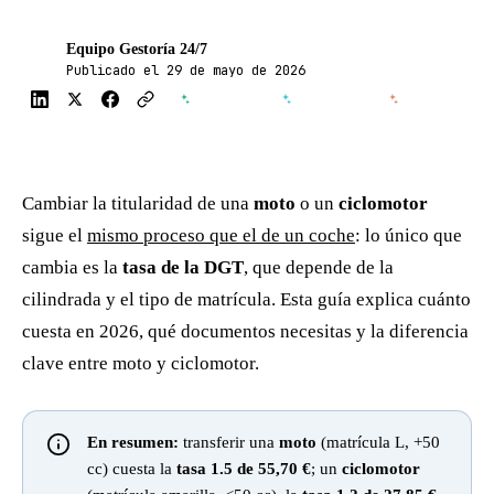
Equipo Gestoría 24/7
G24
Publicado el 29 de mayo de 2026
ChatGPT
Perplexity
Claude
Cambiar la titularidad de una
moto
o un
ciclomotor
sigue el
mismo proceso que el de un coche
: lo único que
cambia es la
tasa de la DGT
, que depende de la
cilindrada y el tipo de matrícula. Esta guía explica cuánto
cuesta en 2026, qué documentos necesitas y la diferencia
clave entre moto y ciclomotor.
Tema oscuro
En resumen:
transferir una
moto
(matrícula L, +50
5,0 en Google
· 81+ reseñas
cc) cuesta la
tasa 1.5 de 55,70 €
; un
ciclomotor