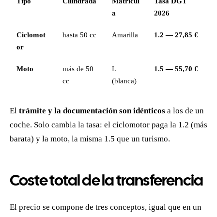
Tipo
Cilindrada
Matrícul
Tasa DGT
a
2026
Ciclomot
hasta 50 cc
Amarilla
1.2 — 27,85 €
or
Moto
más de 50
L
1.5 — 55,70 €
cc
(blanca)
El
trámite y la documentación son idénticos
a los de un
coche. Solo cambia la tasa: el ciclomotor paga la 1.2 (más
barata) y la moto, la misma 1.5 que un turismo.
Coste total de la transferencia
El precio se compone de tres conceptos, igual que en un