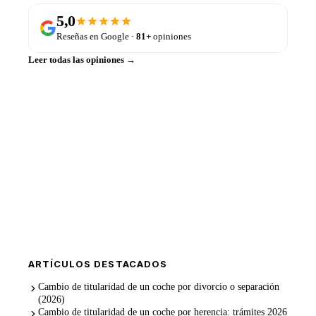
5,0
Reseñas en Google ·
81+
opiniones
Leer todas las opiniones →
¿Te lo gestionamos nosotros?
Cambio de titularidad por WhatsApp con
permiso provisional
en 1 hora
, como gestor administrativo colegiado. Precio
cerrado.
WhatsApp →
Ver transferencias
ARTÍCULOS DESTACADOS
Cambio de titularidad de un coche por divorcio o separación
(2026)
Cambio de titularidad de un coche por herencia: trámites 2026