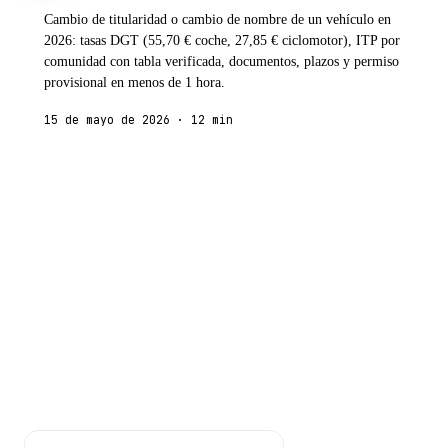
Cambio de titularidad o cambio de nombre de un vehículo en
2026: tasas DGT (55,70 € coche, 27,85 € ciclomotor), ITP por
comunidad con tabla verificada, documentos, plazos y permiso
provisional en menos de 1 hora.
15 de mayo de 2026 · 12 min
Gestoría
24
7
/
La gestoría online para autónomos y negocios digitales en
España. Asesor real por WhatsApp y Holded incluido. Sin
permanencia.