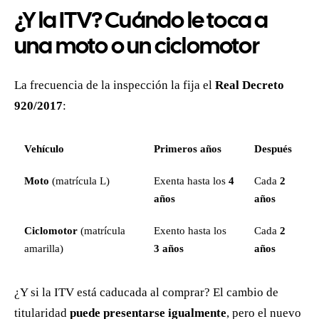
¿Y la ITV? Cuándo le toca a
una moto o un ciclomotor
La frecuencia de la inspección la fija el
Real Decreto
920/2017
:
Vehículo
Primeros años
Después
Moto
(matrícula L)
Exenta hasta los
4
Cada
2
años
años
Ciclomotor
(matrícula
Exento hasta los
Cada
2
amarilla)
3 años
años
¿Y si la ITV está caducada al comprar? El cambio de
titularidad
puede presentarse igualmente
, pero el nuevo